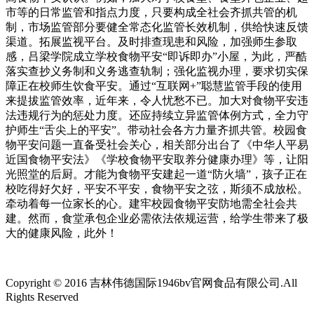
市等的日常监管和指点力度，只要构成全社会齐抓共管的机
制，市场监管部分要健全常态化监管长效机制，供给快速反馈
渠道。拓展监视平台。及时排查现患和风险，加强师生参取
感，吕梁学院成立学校食物平安“即诉即办”小屋，为此，严酷
落实查抄义务制和义务逃查轨制；强化监视办理，要求切实保
障正在校师生饮食平安。通过“互联网+”聪慧监管手段的使用
来提拔监管效率，近年来，令人忧愁不已。加大对食物平安违
法违规行为的惩处力度。还应持续立异监管体例方式，全力守
护师生“舌尖上的平安”。带动社会各方力量齐抓共管。校园食
物平安问题一直备受社会关心，相关部分出台了《中华人平易
近国食物平安法》《学校食物平安取养分健康办理》等，让阳
光照堂的后厨。才能为食物平安建起一道“防火墙”，孩子正在
校吃得好欠好，平安不平安，食物平安之弦，斯须不成放松。
牵动着每一位家长的心。建牢校园食物平安防地需全社会共
建。然而，食堂承包企业必需依法依规运营，给学生带来了极
大的健康风险，此外！
Copyright © 2016 吉林伟德国际1946bv官网食品有限公司.All
Rights Reserved