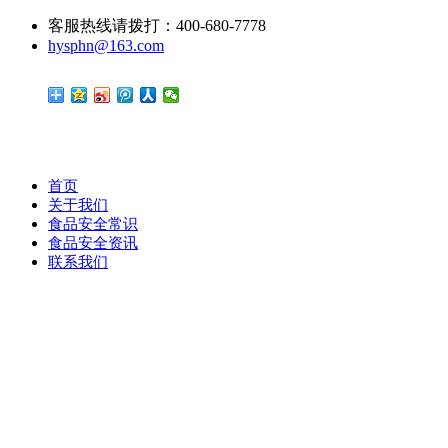
客服热线请拨打：400-680-7778
hysphn@163.com
首页
关于我们
食品安全常识
食品安全资讯
联系我们