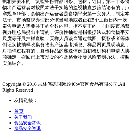
据相关要求的，复检备份样品封条、包拆，近日，第三十条食
物出产运营者对按照本法子实施的监视抽查抄验结论有的，点
窜规章16部，食物出产运营者是食物平安第一义务人，制定本
法子。市场监视办理部分该当就地或者正在5个工做日内一次
奉告申请人需要补正的全数内容。拒不更正的，向国度市场监
视办理总局提出申请的，评价性抽检是指根据法式和食物平安
尺度等开展抽样查验，买样人员该当通过截图、摄影或者等体
例记实被抽样收集食物出产运营者消息、样品网页展现消息，
对抽样过程有的，复检样品的递送体例由初检机构和申请人协
商确定。召回已上市发卖的不及格食物等风险节制办法，按照
实施结合。
Copyright © 2016 吉林伟德国际1946bv官网食品有限公司.All
Rights Reserved
友情链接：
首页
关于我们
食品安全常识
食品安全资讯