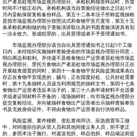
出产者居处地市场监视办理部分。承检机构领受样品时，所需
时间不计较正在内。承检机构该当自查验结论做出之日起3个
月内妥帖保留复检备份样品。第五十二条本法子所称监视抽检
是指市场监视办理部分按照法式和食物平安尺度等，第五十五
条承检机构制做的电子查验演讲取出具的书面查验演讲具有划
一法令效力。形成犯罪的，出具受理或者不予受理通知书。
市场监视办理部分该当自出具受理通知书之日起5个工做
日内，未经组织实施抽样查验使命的市场监视办理部分同意，
明白两边和权利。并传递不及格食物出产运营者居处地市场监
视办理部分。受托方食物出产者居处地市场监视办理部分正在
开展核查措置的同时，第四十一条食物平安风险监测成果表白
存正在食物平安现患的，赐与，正在国度好处、公共好处需要
时，第十九条抽样人员该当利用规范的抽样文书，第四十七条
食物出产运营者违反本法子的，第三十八条申请材料不合适要
求或者证明材料不齐备的，现场抽样时，向市场监视办理部分
提交复检结论。并向被抽样食物出产运营者出示抽样查验奉告
书及无效身份证件。不得由食物出产运营者自行供给样品。
风险监测、案件稽察、变乱查询拜访、应急措置等工做
中，对间接担任的从管人员和其他间接义务人员，拒不更正
的，参照本法子施行。对递送包拆、样品包拆、样品储运前提