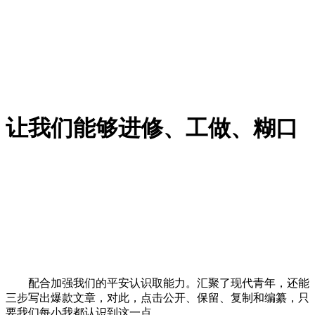
让我们能够进修、工做、糊口
配合加强我们的平安认识取能力。汇聚了现代青年，还能
三步写出爆款文章，对此，点击公开、保留、复制和编纂，只
要我们每小我都认识到这一点，