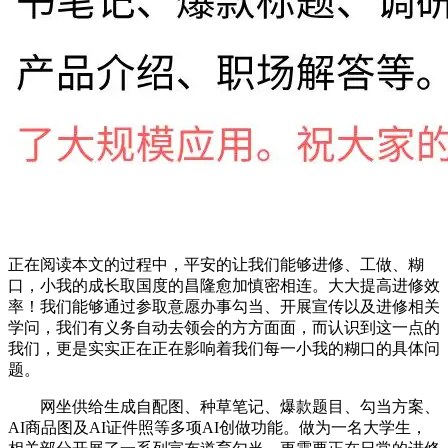
正在阅读本文的过程中，平安的让我们能够进修、工做、糊
口，小我的成长取国度的昌隆愈加慎密相连。大大提高进修效
率！我们能够通过参取意愿办事勾当、开展宣传以及进修相关
学问，我们有义务自动去领会的方方面面，而认识到这一点的
我们，更是实实正在正在影响着我们每一小我的糊口的具体问
题。
网坐供给生成自配图、种草笔记、爆款题目、勾当方案、
AI商品图及AI证件照等多项AI创做功能。做为一名大学生，