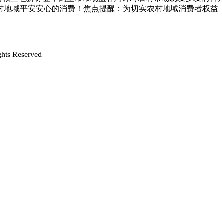
村地域平安安心的消费！焦点提醒：为切实农村地域消费者权益
s Reserved