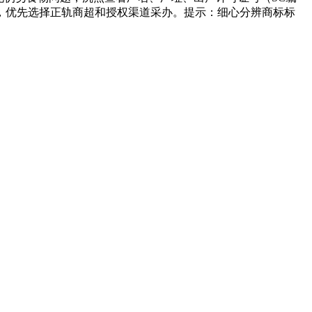
，优先选择正轨商超和授权渠道采办。提示：细心分辨商标标