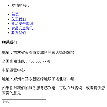
友情链接：
首页
关于我们
食品安全常识
食品安全资讯
联系我们
联系我们
地址：吉林省长春市宽城区兰家大街3468号
全国客服热线：400-680-7778
中部运营中心
地址：郑州市郑东新区绿地双子塔北塔19层
如果你对我们的服务服务感兴趣，可以在线咨询，或者提供您
宝贵的意见