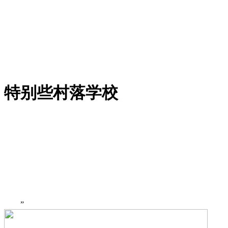
特别些村落学校
”