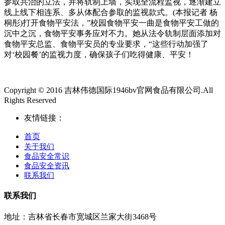
参取共治的立法，并将轨制上墙，实现全流程监视，逐渐建立
线上线下相连系、多从体配合参取的监视款式。(本报记者 杨
桐彤)打开食物平安法，”校园食物平安一曲是食物平安工做的
沉中之沉，食物平安事务应对不力。她从法令轨制层面添加对
食物平安总监、食物平安员的专业要求，“这些行动加强了
对‘校园餐’的监视力度，确保孩子们吃得健康、平安！
Copyright © 2016 吉林伟德国际1946bv官网食品有限公司.All
Rights Reserved
友情链接：
首页
关于我们
食品安全常识
食品安全资讯
联系我们
联系我们
地址：吉林省长春市宽城区兰家大街3468号