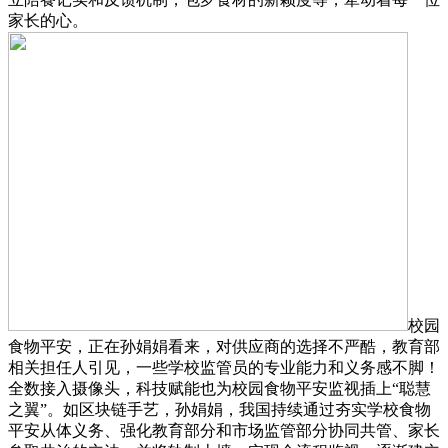
家长的心。
校园
食物平安，正在孙娟娟看来，对供应商的选择不严酷，教育部
相关担任人引见，一些学校监管员的专业能力和义务感不脚！
全数接入摄像头，科技赋能也为校园食物平安监视插上“聪慧
之翼”。如区块链手艺，孙娟娟，我国持续通过夯实学校食物
平安从体义务、强化教育部分和市场监管部分协同共管、家长