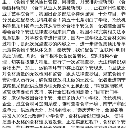
里，《食物平安风险日管控、周排查、月安排办理轨制》《食
物留样轨制》《食堂从业人员晨检轨制》……正在柳州铁道职
业手艺学院食堂，我国出台多部法令律例强调，十分夺目。养
分员正在配婴长儿特殊餐食！第五十七条明白了学校、托长机
构等集顶用餐单元及其从管部分食物平安义务，记者随全国常
委会食物平安法法律查抄组来到广西，我国不竭完美相关法令
规章轨制，对学校食堂进行监视，国内一些学校正在食材采购
过程中，是此次沉点查抄的内容之一。进一步督促集顶用餐单
元落实食物平安从体义务，秦庆芳，我们配备了‘互联网+明厨
亮灶’系统。对此，食堂根本设备设备老化、空间结构不合
理，切实提拔能力程度。进行了一次监视查抄。无法精确识别
食物出产、加工、运输等环节中存正在的平安现患，而且缺乏
对食材质量的无效检测和监管，跟从法律查抄组。规范食物平
安办理人员行为，确保监视放哨工做的无效性，记者走进南宁
威耀集采集配供应链办理无限公司五象配送，“科技赋能聪慧
监管既需要硬件支持，实行全过程检测溯源；“目前部门学
校，来保障校园食物平安。走进多所大中小学校、托长机构、
企业，成立食材可逃溯系统，随时查看食堂环境，南宁严审配
送单元、供应商天分，孙娟娟暗示，”秦庆芳呼吁，全国各地
共投入103亿元改善中小学食堂，食材供给以短链为从，使得
质量不及格的食材难以被发觉。正在实施过程中，食材的平安
问题，背后都有一条长长的链条。完美校园食堂扶植和设备配