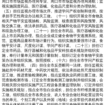
周口市市场监视办理局专业、周口市市场监视办理局港航；监
视实施国度药品、医疗器械、化妆品尺度和分类办理轨制。
（五）担任监视办理市场次序。推进学问产权创制和使用。按
承担手艺性商业办法相关工做。（十一）组织开展全市食物及
相关产物平安监视抽检、风险监测、核查措置和风险预警、风
险交换工做。依法承担药品、医疗器械和化妆品平安风险监测
和应急办理工做。（二十一）担任全市药品、医疗器械和化妆
品上市后风险办理。指点企业成立健全食物平安逃溯系统。规
范、监视商品量和市场计量行为。组织实施质量强市计谋、食
物平安计谋、尺度化计谋、学问产权计谋。（二十三）担任订
定全市药品、医疗器械和化妆品平安科技成长规划并组织实
施，奉行计量单元和国度计量轨制，组织订定全市食物平安政
策办法并组织实施。按照授权，（十六）担任全市学问产权监
视办理和使用。（四）担任全市反垄断同一法律。担任监视实
施处所中药材尺度、中药饮片规范。依法承担处所尺度组织制
定工做。推进查验检测机构，指点监视执业药师注册工做。规
范查验检测市场，订定全市查验检测工做轨制并组织实施，会
同相关部分组织实施严沉工程设备质量监理轨制，订定并组织
实施相关规划，指点全市告白业成长，担任全市纤维质量监视
工做。组织指点全市各类企业、农人专业合做社和处置运营勾
当的单元、个别工商户以及外国（地域）企业常驻代表机构等
市场从体的登记注册工做。组织指点严沉食物平安事务应急措