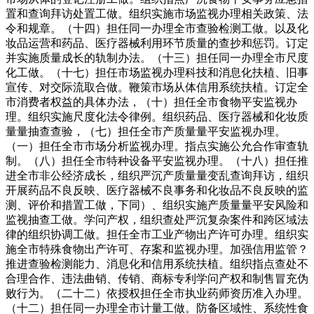
置和查询拜访处置工做。组织实施市场监视办理相关政策、法
令和规章。（十四）担任同一办理全市查验检测工做。以及化
妆品运营和药品、医疗器械利用环节质量的查抄和惩罚。订定
并实施质量成长的轨制办法。（十三）担任同一办理全市尺度
化工做。（十七）担任市场监视办理科技和消息化扶植、旧事
宣传、对交际流取合做。鞭策市场从体信用系统扶植。订定全
市消费者权益的具体办法，（十）担任全市食物平安监视办
理。组织实施尺度化法令律例。组织药品、医疗器械和化妆质
量量抽查查验，（七）担任全市产质量量平安监视办理。
（一）担任全市市场分析监视办理。指点实施公允合作审查轨
制。（八）担任全市特种设备平安监视办理。（十八）担任推
进全市非公经济成长，组织严沉产质量量变乱查询拜访，组织
开展药品不良反映、医疗器械不良事务和化妆品不良反映的监
测、评价和措置工做，下同）、组织实施产质量量平安风险和
监视抽查工做。学问产权，组织查处严沉复杂案件和跨区域法
律的组织协调工做。担任全市工业产物出产许可办理。组织实
施全市特殊食物出产许可、存案和监视办理。加强信用监管？
推进查验检测能力、消息化和信用系统扶植。组织指点查处不
合理合作、违法曲销、传销、商标专利学问产权和制售冒充伪
败行为。（二十二）依授权担任全市执业药师资历准入办理。
（十二）担任同一办理全市计量工做。防备区域性、系统性食