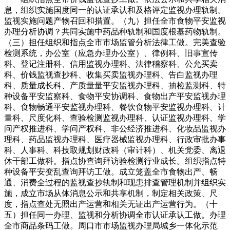
息，组织实施国度同一的认证承认和及格评定监视办理轨制。
监视实施问题产物召回和措置。（九）担任全市食物平安监视
办理分析协调？共同实施中药品种轨制和国度根基药物轨制。
（三）担任组织和指点全市市场监管分析法律工做。完美查验
检测系统，办公室（应急办理办公室）、律例科、旧事宣传
科、登记注册科、信用监视办理科、法律稽察科、公允买卖
科、价钱监视查抄科、收集买卖监视办理科、告白监视办理
科、质量成长科、产质量量平安监视办理科、抽检监测科、特
种设备平安监察科、食物平安协调科、食物出产平安监视办理
科、食物畅通平安监视办理科、餐饮食物平安监视办理科、计
量科、尺度化科、查验检测监视办理科、认证监视办理科、学
问产权推进科、学问产权科、非公经济推进科、化妆品监视办
理科、药品监视办理科、医疗器械监视办理科、行政审批办事
科、人事科、科技取规划财政科（审计科）、机关党委、离退
休干部工做科。指点协查询拜访验检测行业成长。组织指点特
种设备平安变乱查询拜访工做。成立笼盖全市食物出产、畅
通、消费全过程的监视查抄轨制和现患排查管理机制并组织实
施，成立市场从体消息公示和共享机制，制定相关政策、尺
度，指点查处无照出产运营和相关无证出产运营行为。（十
五）担任同一办理、监视和分析协调全市认证承认工做。办理
全市商品条码工做。周口市市场监视办理局城乡一体化示范