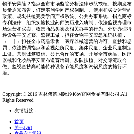
物平安风险？指点全市市场监管分析法律步队扶植。按期发布
质量通知布告，订定实施学问产权创制、、使用和买卖运营的
政策、规划扶植完美学问产权系统、公共办事系统、指点商标
专利法律，组织实施执业药师资历准入轨制，依法监视办理市
场运营和买卖、收集商品买卖及相关办事的行为。分析办理特
种设备平安监察、监视工做，担任食物平安应急系统扶植，
（二十）担任全市药品零售、医疗器械运营的许可、查抄和惩
罚，依法协调指点和监视处所尺度、集体尺度、企业尺度制定
工做。营制诚笃取信、公允合作的市场。开展全市药品、医疗
器械和化妆品平安宣布道育培训、步队扶植、对交际流取合
做。监视查抄高耗能特种设备节能尺度和汽锅尺度的施行环
境。
Copyright © 2016 吉林伟德国际1946bv官网食品有限公司.All
Rights Reserved
友情链接：
首页
关于我们
食品安全常识