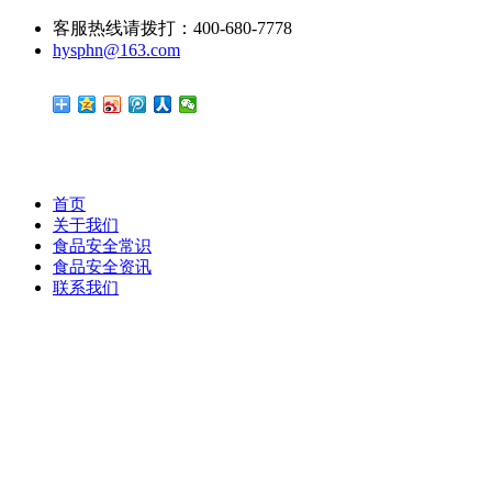
客服热线请拨打：400-680-7778
hysphn@163.com
首页
关于我们
食品安全常识
食品安全资讯
联系我们