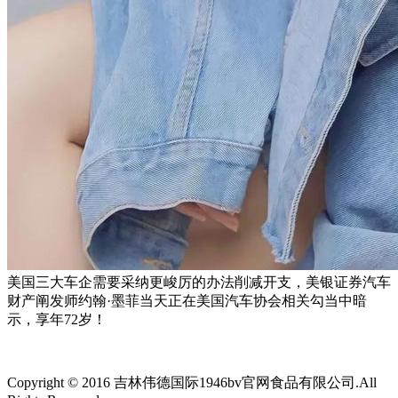
美国三大车企需要采纳更峻厉的办法削减开支，美银证券汽车
财产阐发师约翰·墨菲当天正在美国汽车协会相关勾当中暗
示，享年72岁！
Copyright © 2016 吉林伟德国际1946bv官网食品有限公司.All