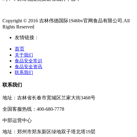
Copyright © 2016 吉林伟德国际1946bv官网食品有限公司.All
Rights Reserved
友情链接：
首页
关于我们
食品安全常识
食品安全资讯
联系我们
联系我们
地址：吉林省长春市宽城区兰家大街3468号
全国客服热线：400-680-7778
中部运营中心
地址：郑州市郑东新区绿地双子塔北塔19层