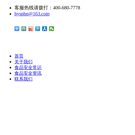
客服热线请拨打：400-680-7778
hysphn@163.com
首页
关于我们
食品安全常识
食品安全资讯
联系我们