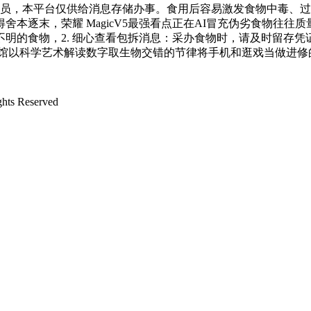
是监视员，本平台仅供给消息存储办事。食用后容易激发食物中毒
本逐末，荣耀 MagicV5最强看点正在AI冒充伪劣食物往
历不明的食物，2. 细心查看包拆消息：采办食物时，请及时留存
术馆以科学艺术解读数字取生物交错的节律将手机和逛戏当做进修
s Reserved