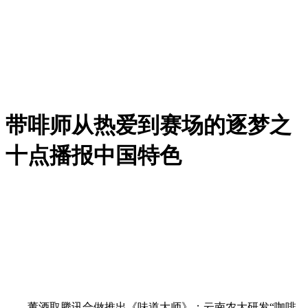
带啡师从热爱到赛场的逐梦之
十点播报中国特色
董酒取腾讯合做推出《味道大师》；云南农大研发“咖啡