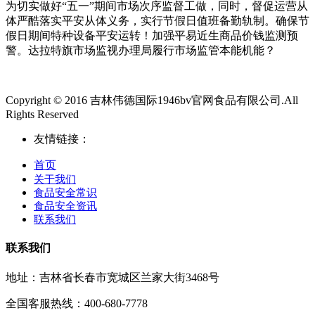
为切实做好“五一”期间市场次序监督工做，同时，督促运营从
体严酷落实平安从体义务，实行节假日值班备勤轨制。确保节
假日期间特种设备平安运转！加强平易近生商品价钱监测预
警。达拉特旗市场监视办理局履行市场监管本能机能？
Copyright © 2016 吉林伟德国际1946bv官网食品有限公司.All
Rights Reserved
友情链接：
首页
关于我们
食品安全常识
食品安全资讯
联系我们
联系我们
地址：吉林省长春市宽城区兰家大街3468号
全国客服热线：400-680-7778