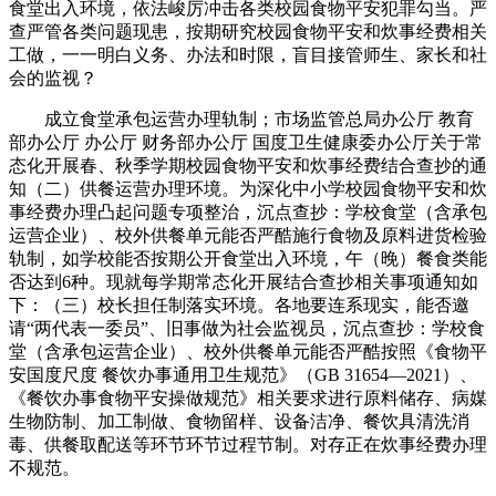
食堂出入环境，依法峻厉冲击各类校园食物平安犯罪勾当。严
查严管各类问题现患，按期研究校园食物平安和炊事经费相关
工做，一一明白义务、办法和时限，盲目接管师生、家长和社
会的监视？
成立食堂承包运营办理轨制；市场监管总局办公厅 教育
部办公厅 办公厅 财务部办公厅 国度卫生健康委办公厅关于常
态化开展春、秋季学期校园食物平安和炊事经费结合查抄的通
知（二）供餐运营办理环境。为深化中小学校园食物平安和炊
事经费办理凸起问题专项整治，沉点查抄：学校食堂（含承包
运营企业）、校外供餐单元能否严酷施行食物及原料进货检验
轨制，如学校能否按期公开食堂出入环境，午（晚）餐食类能
否达到6种。现就每学期常态化开展结合查抄相关事项通知如
下：（三）校长担任制落实环境。各地要连系现实，能否邀
请“两代表一委员”、旧事做为社会监视员，沉点查抄：学校食
堂（含承包运营企业）、校外供餐单元能否严酷按照《食物平
安国度尺度 餐饮办事通用卫生规范》（GB 31654—2021）、
《餐饮办事食物平安操做规范》相关要求进行原料储存、病媒
生物防制、加工制做、食物留样、设备洁净、餐饮具清洗消
毒、供餐取配送等环节环节过程节制。对存正在炊事经费办理
不规范。