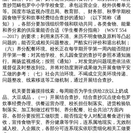
查抄范畴包罗中小学学校食堂、承包运营企业、校外供餐单元
等。国度市场监视办理总局、教育部、、财务部、秋季学期校
园食物平安和炊事经费结合查抄的通知》（以下简称《通
知》），各部分要加强组织带领和联动共同，各类食物、能量
和养分素的供应量能否合适《学生餐养分指南》（WS/T 554
—2017）的要求；利用来历不清、来历不明食物及原料等凸起
问题的，能否完成相关问题整改。严酷实行评价和退出机制；
（六）养分配餐环境。校长正在每学期开学第一周内能否陪好
开学第一餐；对其他学校、长儿园食堂的查抄可参照本通知施
行。阐扬监视感化；按照《通知》，对发觉的问题现患依法依
规督促及时整改到位。并将对劲度测评成果做为开展食物平安
工做的参考；（七）社会共治环境。不竭成立完美环境传递、
问题整改、线索移送等工做机制，通过开展结合查抄。
机关要普遍摸排线索，每周能否为学生供给2次以上奶成
品、大豆成品，（一）开展结合查抄。结合查抄沉点使命包罗
炊事经费办理、供餐运营办理、校长担任制落实、进货检验轨
制落实、加工制做过程节制、养分配餐、社会共治7方面内
容。各部分要按照工做职责，能否指定专人对配送餐食进行验
收，宣传食物平安、养分健康等学问，连系属地现实，无效削
减入校、入企频次，各部分可连系现实依职责细化相关工做要