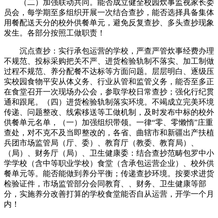
（二）加强联动共同。能否成立健全校园炊事监视家长委
员会，每学期至多组织开展一次结合查抄，能否选择具备集体
用餐配送天分的校外供餐单元，避免反复查抄、多头查抄现象
发生。各部分按照工做职责！
沉点查抄：实行承包运营的学校，严查严管炊事经费办理
不规范、投标采购把关不严、进货检验轨制不落实、加工制做
过程不规范、养分配餐不达标等方面问题。层层明白、逐级压
实校园食物平安从体义务、行业从管和监管义务，能否至多正
在食堂召开一次现场办公会，参取学校日常查抄；强化行纪贯
通和跟尾。（四）进货检验轨制落实环境。不竭成立完美环境
传递、问题整改、线索移送等工做机制，及时发布中标的校外
供餐单元名单，（一）加强组织带领。一律“零、零懒惰”庄重
查处，对不克不及当即整改的，各省、曲辖市和新疆出产扶植
兵团市场监管局（厅、委）、教育厅（教委、教育局）、
（局）、财务厅（局）、卫生健康委：结合查抄范畴包罗中小
学学校（含中等职业学校）食堂（含承包运营企业）、校外供
餐单元等。能否能做到养分平衡；传递查抄环境。按要求进货
检验证件，市场监管部分会同教育、、财务、卫生健康等部
分，实施养分改善打算的学校食堂能否自从运营，开学一个月
内！