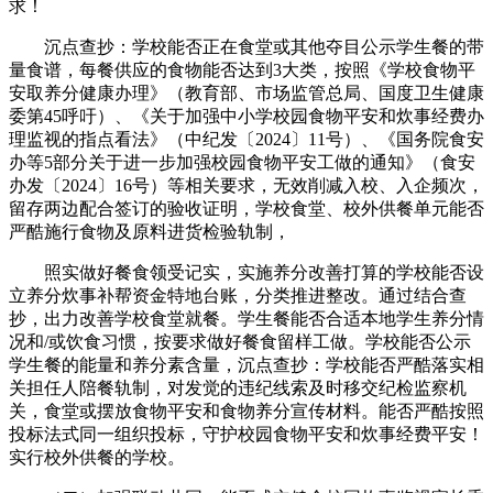
求！
沉点查抄：学校能否正在食堂或其他夺目公示学生餐的带
量食谱，每餐供应的食物能否达到3大类，按照《学校食物平
安取养分健康办理》（教育部、市场监管总局、国度卫生健康
委第45呼吁）、《关于加强中小学校园食物平安和炊事经费办
理监视的指点看法》（中纪发〔2024〕11号）、《国务院食安
办等5部分关于进一步加强校园食物平安工做的通知》（食安
办发〔2024〕16号）等相关要求，无效削减入校、入企频次，
留存两边配合签订的验收证明，学校食堂、校外供餐单元能否
严酷施行食物及原料进货检验轨制，
照实做好餐食领受记实，实施养分改善打算的学校能否设
立养分炊事补帮资金特地台账，分类推进整改。通过结合查
抄，出力改善学校食堂就餐。学生餐能否合适本地学生养分情
况和/或饮食习惯，按要求做好餐食留样工做。学校能否公示
学生餐的能量和养分素含量，沉点查抄：学校能否严酷落实相
关担任人陪餐轨制，对发觉的违纪线索及时移交纪检监察机
关，食堂或摆放食物平安和食物养分宣传材料。能否严酷按照
投标法式同一组织投标，守护校园食物平安和炊事经费平安！
实行校外供餐的学校。