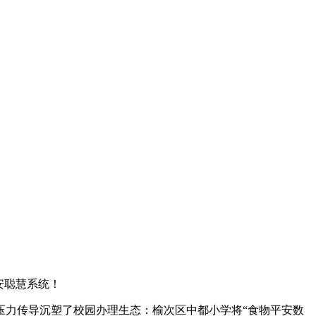
安聪慧系统！
力传导沉塑了校园办理生态：榆次区中都小学将“食物平安数