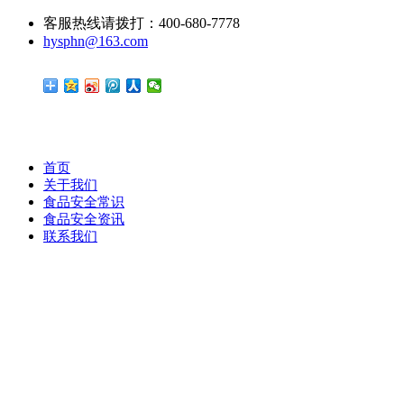
客服热线请拨打：400-680-7778
hysphn@163.com
首页
关于我们
食品安全常识
食品安全资讯
联系我们