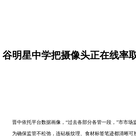
谷明星中学把摄像头正在线率
晋中依托平台数据画像，“过去各部分各管一段，”市市场监
为确保监管不松弛，连砧板纹理、食材标签笔迹都清晰可辨。