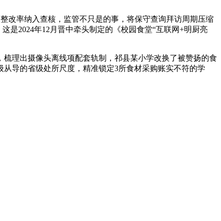
问题整改率纳入查核，监管不只是的事，将保守查询拜访周期压缩
是2024年12月晋中牵头制定的《校园食堂“互联网+明厨亮
梳理出摄像头离线项配套轨制，祁县某小学改换了被赞扬的食
级从导的省级处所尺度，精准锁定3所食材采购账实不符的学