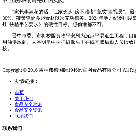
中“互联网+明厨亮灶”的实践。
”家长李淑花的话，让家长从“傍不雅者”变成“监视员”。最高
80%。鞭策查处多起食材以次充功德务。2024年地方纪委国
灶”扶植手艺要求》的硬性目标。想偷懒都不可。
晋中市委、市将校园食物平安列为沉点平易近生工程，目前
用油供应商。太谷明星中学把摄像头正在线率取后勤人员绩效挂
校。
Copyright © 2016 吉林伟德国际1946bv官网食品有限公司.All Right
友情链接：
首页
关于我们
食品安全常识
食品安全资讯
联系我们
联系我们