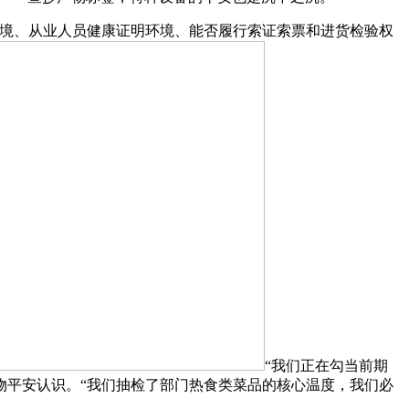
境、从业人员健康证明环境、能否履行索证索票和进货检验权
“我们正在勾当前期
物平安认识。“我们抽检了部门热食类菜品的核心温度，我们必