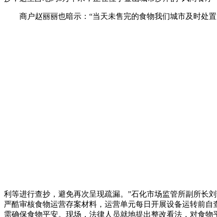
商户赵丽丽也暗示：“当天未售完的食物我们城市及时处置，
利等进行查抄，避免再次呈现疏漏。”石化市场监管所副所长
严酷审核食物运营存案材料，运营单元每日开展设备运转前自
需确保食物平安。现场，法律人员就地提出整改看法，对食物