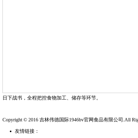
日下战书，全程把控食物加工、储存等环节。
Copyright © 2016 吉林伟德国际1946bv官网食品有限公司.All Right
友情链接：