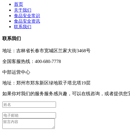
首页
关于我们
食品安全常识
食品安全资讯
联系我们
联系我们
地址：吉林省长春市宽城区兰家大街3468号
全国客服热线：400-680-7778
中部运营中心
地址：郑州市郑东新区绿地双子塔北塔19层
如果你对我们的服务服务感兴趣，可以在线咨询，或者提供您