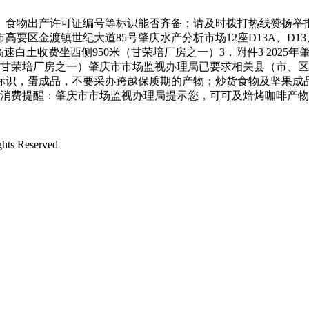
食物出产许可证编号等标识能否齐备；请及时拨打热线赞扬举报
庆市高要区金渡镇世纪大道85号肇庆水产分析市场12座D13A、D13
速白土收费坐西侧950米（甘荣培厂房之一）3．附件3 2025年
（甘荣培厂房之一）肇庆市市场监视办理局已要求相关县（市、
标识，蛋成品，不要采办跨越保质期的产物；炒货食物及坚果成品
平安消费提醒：肇庆市市场监视办理局提示您，可可及焙烤咖啡产
s Reserved