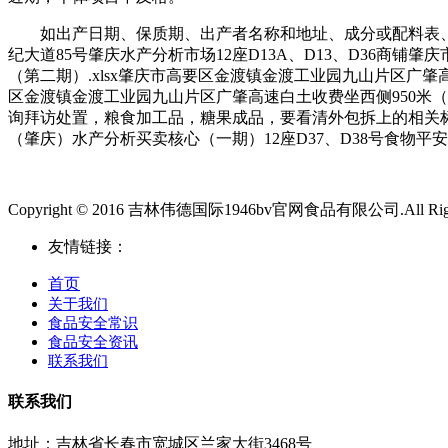
如出产日期、保质期、出产者名称和地址、成分或配料表、
纪大道85号肇庆水产分析市场12座D13A、D13、D36商铺肇
（第二期）.xlsx肇庆市高要区金渡镇金渡工业园九山片区广肇高
区金渡镇金渡工业园九山片区广肇高速白土收费坐西侧950米
询拜访处置，粮食加工品，糖果成品，要看清外包拆上的相关
（肇庆）水产分析买卖核心（一期）12座D37、D38号食物
Copyright © 2016 吉林伟德国际1946bv官网食品有限公司.All Right
友情链接：
首页
关于我们
食品安全常识
食品安全资讯
联系我们
联系我们
地址：吉林省长春市宽城区兰家大街3468号