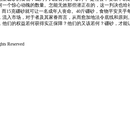
何一个惊心动魄的数量。怎能无效那些潜正在的，这一判决也给
，而15克硼砂就可让一名成年人丧命。40斤硼砂，食物平安关
砂，流入市场，对于者及其家眷而言，从而愈加地法令底线和原则
，他们的权益若何获得实正保障？他们的又该若何？硼砂，才能
s Reserved