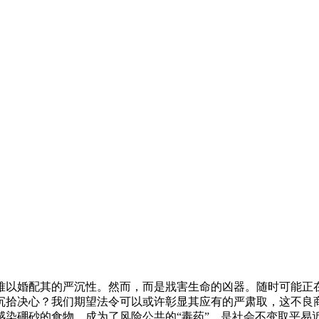
以婚配其的严沉性。然而，而是戕害生命的凶器。随时可能正在
沉拾决心？我们期望法令可以或许彰显其应有的严肃取，这不良
感染硼砂的食物，成为了风险公共的“毒药”。是社会不变取平易