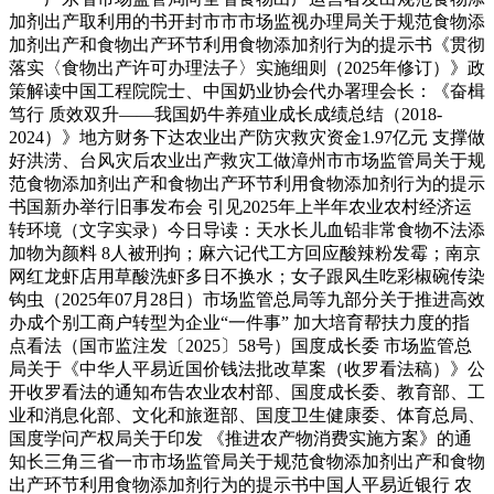
加剂出产取利用的书开封市市市场监视办理局关于规范食物添
加剂出产和食物出产环节利用食物添加剂行为的提示书《贯彻
落实〈食物出产许可办理法子〉实施细则（2025年修订）》政
策解读中国工程院院士、中国奶业协会代办署理会长：《奋楫
笃行 质效双升——我国奶牛养殖业成长成绩总结（2018-
2024）》地方财务下达农业出产防灾救灾资金1.97亿元 支撑做
好洪涝、台风灾后农业出产救灾工做漳州市市场监管局关于规
范食物添加剂出产和食物出产环节利用食物添加剂行为的提示
书国新办举行旧事发布会 引见2025年上半年农业农村经济运
转环境（文字实录）今日导读：天水长儿血铅非常食物不法添
加物为颜料 8人被刑拘；麻六记代工方回应酸辣粉发霉；南京
网红龙虾店用草酸洗虾多日不换水；女子跟风生吃彩椒碗传染
钩虫（2025年07月28日）市场监管总局等九部分关于推进高效
办成个别工商户转型为企业“一件事” 加大培育帮扶力度的指
点看法（国市监注发〔2025〕58号）国度成长委 市场监管总
局关于《中华人平易近国价钱法批改草案（收罗看法稿）》公
开收罗看法的通知布告农业农村部、国度成长委、教育部、工
业和消息化部、文化和旅逛部、国度卫生健康委、体育总局、
国度学问产权局关于印发 《推进农产物消费实施方案》的通
知长三角三省一市市场监管局关于规范食物添加剂出产和食物
出产环节利用食物添加剂行为的提示书中国人平易近银行 农