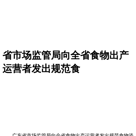
省市场监管局向全省食物出产
运营者发出规范食
广东省市场监管局向全省食物出产运营者发出规范食物添