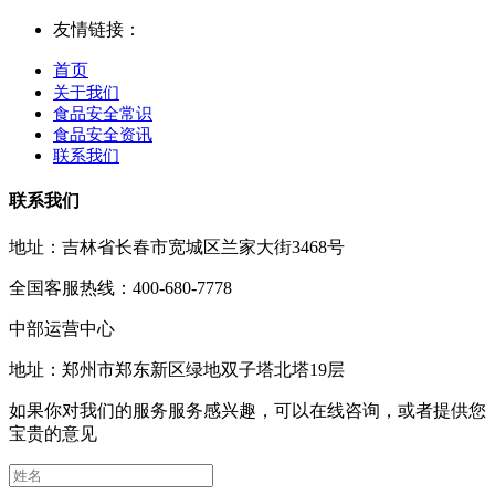
友情链接：
首页
关于我们
食品安全常识
食品安全资讯
联系我们
联系我们
地址：吉林省长春市宽城区兰家大街3468号
全国客服热线：400-680-7778
中部运营中心
地址：郑州市郑东新区绿地双子塔北塔19层
如果你对我们的服务服务感兴趣，可以在线咨询，或者提供您
宝贵的意见