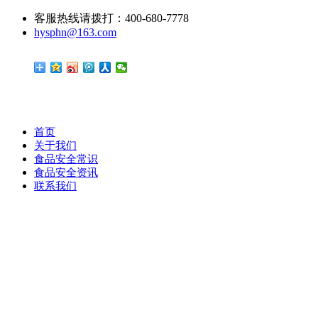
客服热线请拨打：400-680-7778
hysphn@163.com
首页
关于我们
食品安全常识
食品安全资讯
联系我们